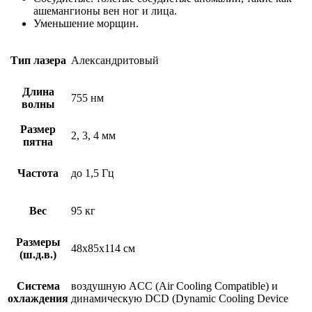
ашемангионы вен ног и лица.
Уменьшение морщин.
Тип лазера
Александритовый
Длина
755 нм
волны
Размер
2, 3, 4 мм
пятна
Частота
до 1,5 Гц
Вес
95 кг
Размеры
48х85х114 см
(ш.д.в.)
Система
воздушную ACC (Air Cooling Compatible) и
охлаждения
динамическую DCD (Dynamic Cooling Device