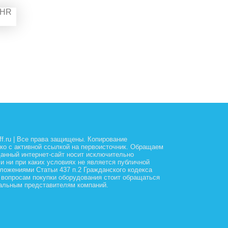
off.ru | Все права защищены. Копирование
ко с активной ссылкой на первоисточник. Обращаем
данный интернет-сайт носит исключительно
и ни при каких условиях не является публичной
ложениями Статьи 437 п.2 Гражданского кодекса
 вопросам покупки оборудования стоит обращаться
альным представителям компаний.