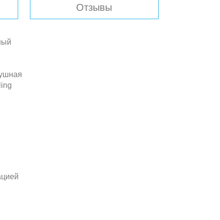
Отзывы
ный
душная
ing
ацией