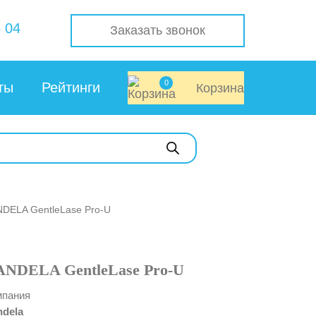
 04
Заказать звонок
0
ты
Рейтинги
Корзина
DELA GentleLase Pro-U
NDELA GentleLase Pro-U
мпания
dela