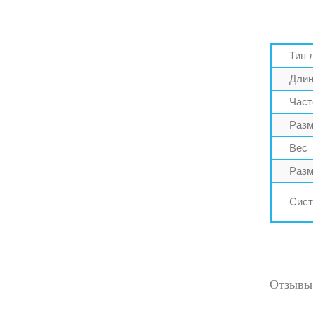
Тип 
Длин
Част
Разм
Вес
Разм
Сист