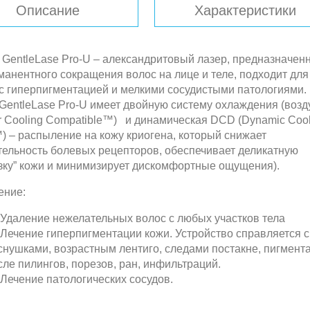
Описание
Характеристики
5
 GentleLase Pro-U – александритовый лазер, предназначен
манентного сокращения волос на лице и теле, подходит для
с гиперпигментацией и мелкими сосудистыми патологиями.
GentleLase Pro-U имеет двойную систему охлаждения (воз
r Cooling Compatible™) и динамическая DCD (Dynamic Cool
) – распыление на кожу криогена, который снижает
тельность болевых рецепторов, обеспечивает деликатную
зку” кожи и минимизирует дискомфортные ощущения).
ение:
Удаление нежелательных волос с любых участков тела
Лечение гиперпигментации кожи.
Устройство справляется с
снушками, возрастным лентиго, следами постакне, пигмент
сле пилингов, порезов, ран, инфильтраций.
Лечение патологических сосудов.