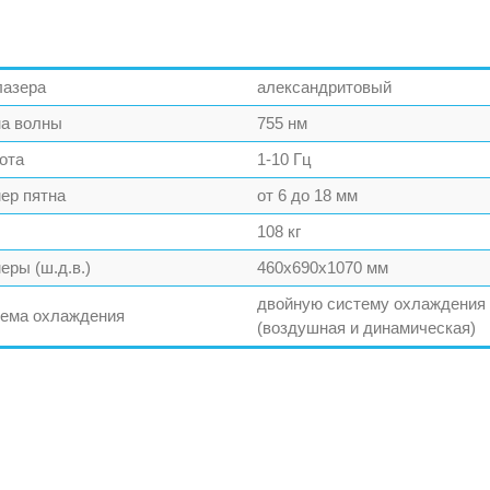
лазера
александритовый
а волны
755 нм
ота
1-10 Гц
ер пятна
от 6 до 18 мм
108 кг
еры (ш.д.в.)
460х690х1070 мм
двойную систему охлаждения
ема охлаждения
(воздушная и динамическая)