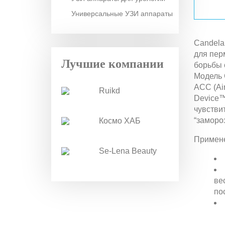
Универсальные УЗИ аппараты
Candela
для пер
Лучшие компании
борьбы 
Модель 
ACC (Ai
Ruikd
Device™
чувстви
“заморо
Космо ХАБ
Примен
Se-Lena Beauty
ве
по