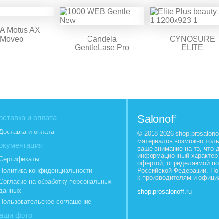
A Motus AX
Moveo
Candela
CYNOSURE
GentleLase Pro
ELITE
Salonoff
оставка и оплата
Доставка и оплата
© 2018-2026 shop.prosalon
материалов возможно толь
окументация
ваше внимание на то, что 
информационный характер 
Сертификаты
офертой, определяемой по
Политика конфиденциальности
Российской Федерации. По
к производителям и офици
Согласие на обработку персональных
данных
shop.prosalonoff.ru
Пользовательское соглашение
аши фото