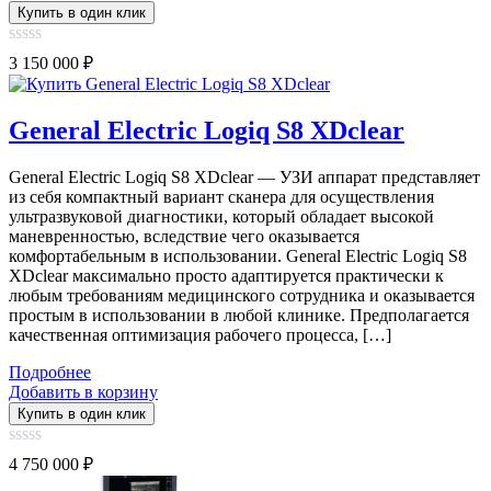
Купить в один клик
0
3 150 000
₽
out
of
5
General Electric Logiq S8 XDclear
General Electric Logiq S8 XDclear — УЗИ аппарат представляет
из себя компактный вариант сканера для осуществления
ультразвуковой диагностики, который обладает высокой
маневренностью, вследствие чего оказывается
комфортабельным в использовании. General Electric Logiq S8
XDclear максимально просто адаптируется практически к
любым требованиям медицинского сотрудника и оказывается
простым в использовании в любой клинике. Предполагается
качественная оптимизация рабочего процесса, […]
Подробнее
Добавить в корзину
Купить в один клик
0
4 750 000
₽
out