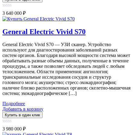
0
3 640 000
₽
out
of
5
General Electric Vivid S70
General Electric Vivid S70 — УЗИ сканер. Устройство
используют для диагностирования заболеваний разных
систем органов. Благодаря высокой мощности система может
обрабатывать разные объемы данных, полученные в течение
процедуры, а также позволяет обследовать людей с любым
телосложением. Области применения: ангиология;
транскраниальные исследования сосудов и структур
головного мозга; акушерство; стресс-эхокардиография;
наличие близко расположенных органов; скелетно-мышечная
система; эхокардиографическое […]
Подробнее
Добавить в корзину
Купить в один клик
0
3 980 000
₽
out