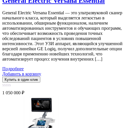
General Electric Versana Essential
General Electric Versana Essential — это ультразвуковой сканер
начального класса, который выделяется легкостью в
использовании, обширным функционалом, наличием
автоматизированных инструментов и обучающих программ,
что обеспечивает возможность проведения точных
обследований пациентов в условиях повышенной
интенсивности. Этот УЗИ аппарат, являющийся улучшенной
версией линейки GE Logiq, получил дополнительные опции
благодаря применению новейших технологий, что
автоматизирует процесс изучения внутренних […]
Подробнее
Добавить в корзину
Купить в один клик
0
1 050 000
₽
out
of
5