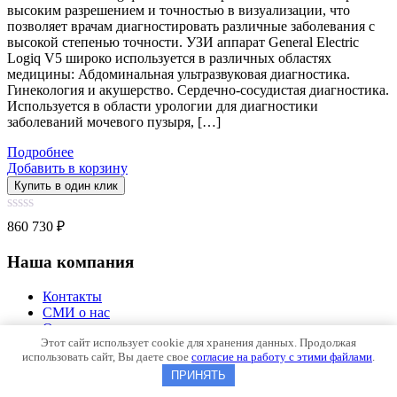
высоким разрешением и точностью в визуализации, что
позволяет врачам диагностировать различные заболевания с
высокой степенью точности. УЗИ аппарат General Electric
Logiq V5 широко используется в различных областях
медицины: Абдоминальная ультразвуковая диагностика.
Гинекология и акушерство. Сердечно-сосудистая диагностика.
Используется в области урологии для диагностики
заболеваний мочевого пузыря, […]
Подробнее
Добавить в корзину
Купить в один клик
0
860 730
₽
out
of
Наша компания
5
Контакты
СМИ о нас
Отзывы
Этот сайт использует cookie для хранения данных. Продолжая
О компании
использовать сайт, Вы даете свое
согласие на работу с этими файлами
.
Обзоры
Рейтинги
ПРИНЯТЬ