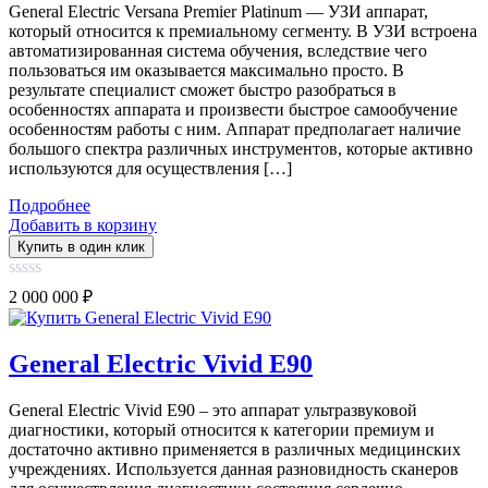
General Electric Versana Premier Platinum — УЗИ аппарат,
который относится к премиальному сегменту. В УЗИ встроена
автоматизированная система обучения, вследствие чего
пользоваться им оказывается максимально просто. В
результате специалист сможет быстро разобраться в
особенностях аппарата и произвести быстрое самообучение
особенностям работы с ним. Аппарат предполагает наличие
большого спектра различных инструментов, которые активно
используются для осуществления […]
Подробнее
Добавить в корзину
Купить в один клик
0
2 000 000
₽
out
of
5
General Electric Vivid E90
General Electric Vivid E90 – это аппарат ультразвуковой
диагностики, который относится к категории премиум и
достаточно активно применяется в различных медицинских
учреждениях. Используется данная разновидность сканеров