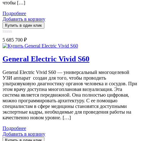
чтобы […]
Подробнее
Добавить в корзину
Купить в один клик
0
5 685 700
₽
out
of
5
General Electric Vivid S60
General Electric Vivid S60 — универсальный многоцелевой
УЗИ аппарат создан для того, чтобы проводить
ультразвуковую диагностику органов человека и сосудов. При
этом врачу доступна многоплановая визуализация. Эта
система является передвижной. Она полностью цифровая,
можно программировать архитектуру. С ее помощью
специалистам в сфере медицины становятся доступными
экспертные кадры, необходимые для проведения работы на
качественно новом уровне. […]
Подробнее
Добавить в корзину
Купить в один клик