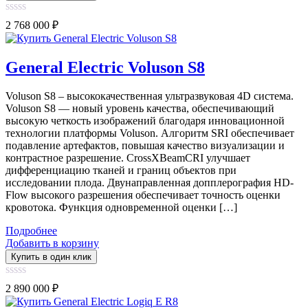
0
2 768 000
₽
out
of
5
General Electric Voluson S8
Voluson S8 – высококачественная ультразвуковая 4D система.
Voluson S8 — новый уровень качества, обеспечивающий
высокую четкость изображений благодаря инновационной
технологии платформы Voluson. Алгоритм SRI обеспечивает
подавление артефактов, повышая качество визуализации и
контрастное разрешение. CrossXBeamCRI улучшает
дифференциацию тканей и границ объектов при
исследовании плода. Двунаправленная допплерография HD-
Flow высокого разрешения обеспечивает точность оценки
кровотока. Функция одновременной оценки […]
Подробнее
Добавить в корзину
Купить в один клик
0
2 890 000
₽
out
of