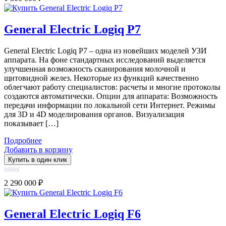
out
of
5
General Electric Logiq P7
General Electric Logiq P7 – одна из новейших моделей УЗИ
аппарата. На фоне стандартных исследований выделяется
улучшенная возможность сканирования молочной и
щитовидной желез. Некоторые из функций качественно
облегчают работу специалистов: расчеты и многие протоколы
создаются автоматически. Опции для аппарата: Возможность
передачи информации по локальной сети Интернет. Режимы
для 3D и 4D моделирования органов. Визуализация
показывает […]
Подробнее
Добавить в корзину
Купить в один клик
0
2 290 000
₽
out
of
5
General Electric Logiq F6