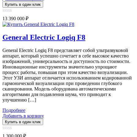
Купить в один клик
0
13 390 000
₽
out
of
5
General Electric Logiq F8
General Electric Logiq F8 представляет собой ультразвуковой
аппарат, который успешно сочетает в себе высокое качество
изображений, универсальность и доступность по стоимости.
Инновационные инструменты значительно упрощают
процесс работы, повышая при этом качество визуализации.
Этот УЗИ аппарат отличается использованием кодированной
гармонической визуализации при проведении глубокого
сканирования. Модель оборудована автоматическими
алгоритмами для подавления шума, что приводит к
улучшению […]
Подробнее
Добавить в корзину
Купить в один клик
0
1 300 000
₽