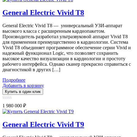
of
5
General Electric Vivid T8
General Electric Vivid T8 — универсальный УЗИ-аппарат
высокого класса с расширенным кардиопакетом.
Производитель разработал ультразвуковой аппарат Vivid T8
для применения преимущественно в кардиологии. Система
Vivid T8 объединяет программное обеспечение серии Vivid и
надежный функционал Logic, что позволяет сохранить
высокое качество визуализации в кардиологии и простоту
рабочего интерфейса. Однако сканер прекрасно справиться с
диагностикой в других […]
Подробнее
Добавить в корзину
Купить в один клик
0
1 980 000
₽
out
of
5
General Electric Vivid T9