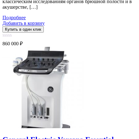
классическим исследованиям органов брюшной полости и в
акушерстве, […]
Подробнее
Добавить в корзину
Купить в один клик
0
860 000
₽
out
of
5