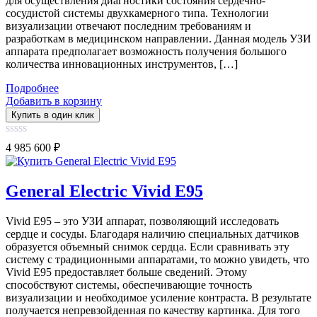
для осуществления диагностики состояния сердечно-
сосудистой системы двухкамерного типа. Технологии
визуализации отвечают последним требованиям и
разработкам в медицинском направлении. Данная модель УЗИ
аппарата предполагает возможность получения большого
количества инновационных инструментов, […]
Подробнее
Добавить в корзину
Купить в один клик
0
4 985 600
₽
out
of
5
General Electric Vivid E95
Vivid E95 – это УЗИ аппарат, позволяющий исследовать
сердце и сосуды. Благодаря наличию специальных датчиков
образуется объемный снимок сердца. Если сравнивать эту
систему с традиционными аппаратами, то можно увидеть, что
Vivid E95 предоставляет больше сведений. Этому
способствуют системы, обеспечивающие точность
визуализации и необходимое усиление контраста. В результате
получается непревзойденная по качеству картинка. Для того