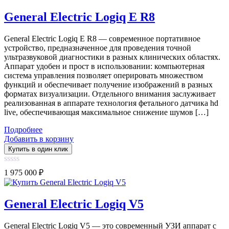
5
General Electric Logiq E R8
General Electric Logiq E R8 — современное портативное
устройство, предназначенное для проведения точной
ультразвуковой диагностики в разных клинических областях.
Аппарат удобен и прост в использовании: компьютерная
система управления позволяет оперировать множеством
функций и обеспечивает получение изображений в разных
форматах визуализации. Отдельного внимания заслуживает
реализованная в аппарате технология фетального датчика hd
live, обеспечивающая максимальное снижение шумов […]
Подробнее
Добавить в корзину
Купить в один клик
0
1 975 000
₽
out
of
5
General Electric Logiq V5
General Electric Logiq V5 — это современный УЗИ аппарат с