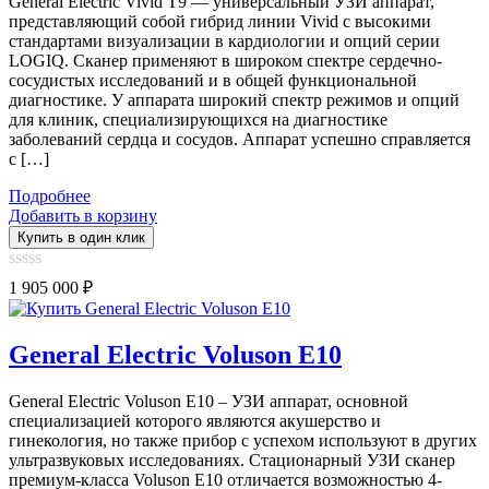
General Electric Vivid T9 — универсальный УЗИ аппарат,
представляющий собой гибрид линии Vivid с высокими
стандартами визуализации в кардиологии и опций серии
LOGIQ. Сканер применяют в широком спектре сердечно-
сосудистых исследований и в общей функциональной
диагностике. У аппарата широкий спектр режимов и опций
для клиник, специализирующихся на диагностике
заболеваний сердца и сосудов. Аппарат успешно справляется
с […]
Подробнее
Добавить в корзину
Купить в один клик
0
1 905 000
₽
out
of
5
General Electric Voluson E10
General Electric Voluson E10 – УЗИ аппарат, основной
специализацией которого являются акушерство и
гинекология, но также прибор с успехом используют в других
ультразвуковых исследованиях. Стационарный УЗИ сканер
премиум-класса Voluson E10 отличается возможностью 4-