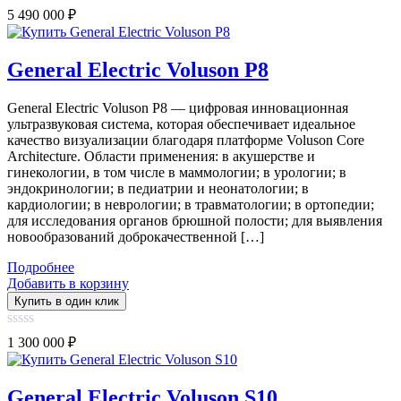
0
5 490 000
₽
out
of
5
General Electric Voluson P8
General Electric Voluson P8 — цифровая инновационная
ультразвуковая система, которая обеспечивает идеальное
качество визуализации благодаря платформе Voluson Core
Architecture. Области применения: в акушерстве и
гинекологии, в том числе в маммологии; в урологии; в
эндокринологии; в педиатрии и неонатологии; в
кардиологии; в неврологии; в травматологии; в ортопедии;
для исследования органов брюшной полости; для выявления
новообразований доброкачественной […]
Подробнее
Добавить в корзину
Купить в один клик
0
1 300 000
₽
out
of
5
General Electric Voluson S10