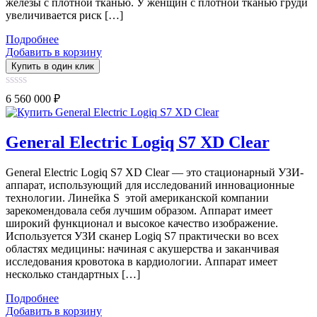
железы с плотной тканью. У женщин с плотной тканью груди
увеличивается риск […]
Подробнее
Добавить в корзину
Купить в один клик
0
6 560 000
₽
out
of
5
General Electric Logiq S7 XD Clear
General Electric Logiq S7 XD Clear — это стационарный УЗИ-
аппарат, использующий для исследований инновационные
технологии. Линейка S этой американской компании
зарекомендовала себя лучшим образом. Аппарат имеет
широкий функционал и высокое качество изображение.
Используется УЗИ сканер Logiq S7 практически во всех
областях медицины: начиная с акушерства и заканчивая
исследования кровотока в кардиологии. Аппарат имеет
несколько стандартных […]
Подробнее
Добавить в корзину