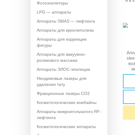
и в 
Фотоэпиляторы
LPG — аппараты
Аппараты SMAS — лифтинга
Аппараты для криолиполиза
Аппараты для коррекции
фигуры
Апп
Аппараты для вакуумно-
sle
роликового массажа
во
м
Аппараты ЭЛОС-эпиляции
прод
Неодимовые лазеры для
конк
удаления тату
те
тяже
Фракционные лазеры CO2
эт
плот
Косметологические комбайны
про
Аппараты микроигольчатого RF-
бе
лифтинга
Косметологические аппараты