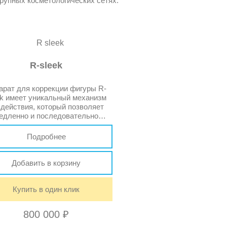
крупных косметологических сетях.
R-sleek
арат для коррекции фигуры R-
ek имеет уникальный механизм
здействия, который позволяет
едленно и последовательно
вигать манипулу как по одному
ретному участку, так и по всему
Подробнее
лу. R-sleek имеет достаточно
лый рабочий инструмент (2 кг),
о позволяет ему максимально
Добавить в корзину
но соприкасаться с кожей и не
пускать никаких участков. При
этом процедура остается
Купить в один клик
зболезненной. Также модель
имеет […]
800 000
₽