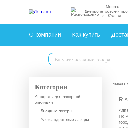
г. Москва,
Днепропетровский про
ст. Южная
О компании
Как купить
Доста
Поиск
товаров
Главная
Категории
Аппараты для лазерной
R-s
эпиляции
Аппа
Диодные лазеры
По Р
Александритовые лазеры
горо