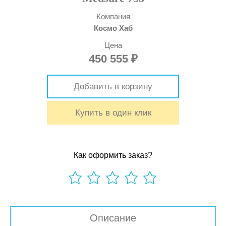
Компания
Космо Хаб
Цена
450 555
₽
Добавить в корзину
Купить в один клик
Как оформить заказ?
0
out
of
5
Описание