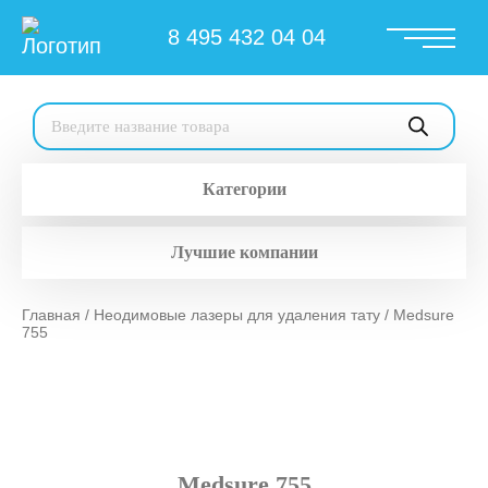
8 495 432 04 04
Поиск
товаров
Категории
Лучшие компании
Главная
/
Неодимовые лазеры для удаления тату
/ Medsure
755
Medsure 755