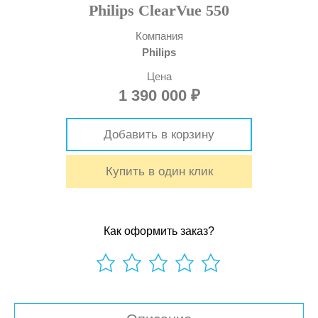
Philips ClearVue 550
Компания
Philips
Цена
1 390 000
₽
Добавить в корзину
Купить в один клик
Как оформить заказ?
0
out
of
5