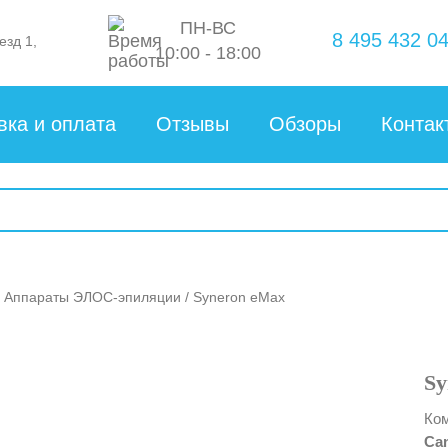
ПН-ВС
8 495 432 04
езд 1,
10:00 - 18:00
вка и оплата
Отзывы
Обзоры
Контак
/
Аппараты ЭЛОС-эпиляции
/ Syneron eMax
Sy
Ко
Can