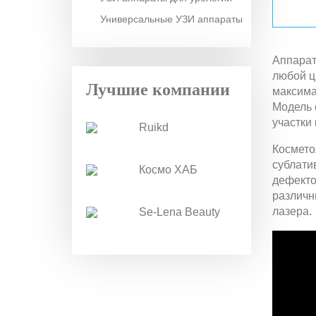
Универсальные УЗИ аппараты
Аппарат
любой ц
Лучшие компании
максима
Модель 
участки 
Ruikd
Космето
сублати
Космо ХАБ
дефекто
различн
лазера.
Se-Lena Beauty