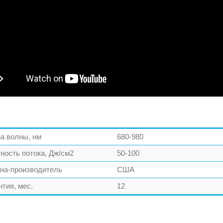
а волны, нм
680-980
ность потока, Дж/см2
50-100
на-производитель
США
нтия, мес.
12