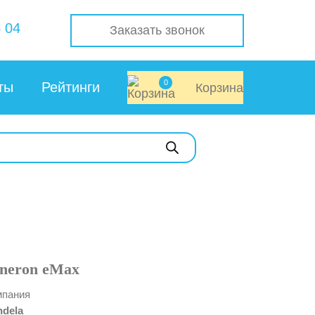
 04
Заказать звонок
0
ты
Рейтинги
Корзина
neron eMax
мпания
dela