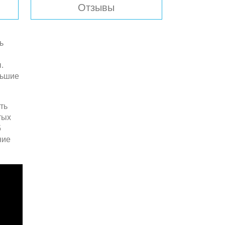
Отзывы
ь
.
льшие
ть
тых
5
ние