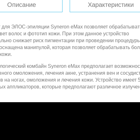
Описание
Характеристики
5
 для ЭЛОС-эпиляции Syneron eMax позволяет обрабатыват
вет волос и фототип кожи. При этом данное устройство
льно снижает риск пигментации при проведении процедуры
оснащена манипулой, которая позволяет обрабатывать бо
кожи.
логический комбайн Syneron eMax предполагает возможнос
вного омоложения, лечения акне, устранения вен и сосудис
в на ногах, омоложения и лечения кожи. Устройство имеет 
ых аппликаторов, которые предполагают различное излуче