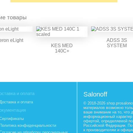
ие товары
eron eLight
ADSS 3S
KES MED
SYSTEM
140C+
Salonoff
оставка и оплата
Доставка и оплата
© 2018-2026 shop.prosalon
материалов возможно толь
окументация
ваше внимание на то, что 
информационный характер 
Сертификаты
офертой, определяемой по
Политика конфиденциальности
Российской Федерации. По
к производителям и офици
Согласие на обработку персональных