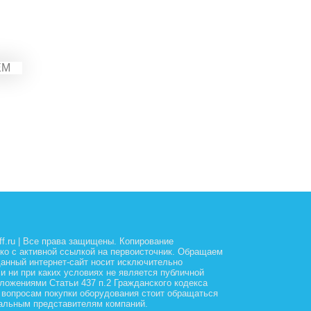
off.ru | Все права защищены. Копирование
ко с активной ссылкой на первоисточник. Обращаем
данный интернет-сайт носит исключительно
и ни при каких условиях не является публичной
ложениями Статьи 437 п.2 Гражданского кодекса
 вопросам покупки оборудования стоит обращаться
альным представителям компаний.