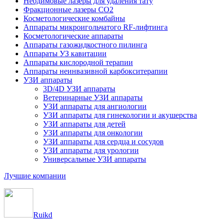
Неодимовые лазеры для удаления тату
Фракционные лазеры CO2
Косметологические комбайны
Аппараты микроигольчатого RF-лифтинга
Косметологические аппараты
Аппараты газожидкостного пилинга
Аппараты УЗ кавитации
Аппараты кислородной терапии
Аппараты неинвазивной карбокситерапии
УЗИ аппараты
3D/4D УЗИ аппараты
Ветеринарные УЗИ аппараты
УЗИ аппараты для ангиологии
УЗИ аппараты для гинекологии и акушерства
УЗИ аппараты для детей
УЗИ аппараты для онкологии
УЗИ аппараты для сердца и сосудов
УЗИ аппараты для урологии
Универсальные УЗИ аппараты
Лучшие компании
Ruikd